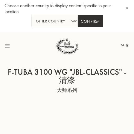
Choose another country to display content specific to your
location
CONFIRM
跳
到
我
内
容
F-TUBA 3100 WG "JBL-CLASSICS" -
清漆
大师系列
Bb 小号3137 - 镀银