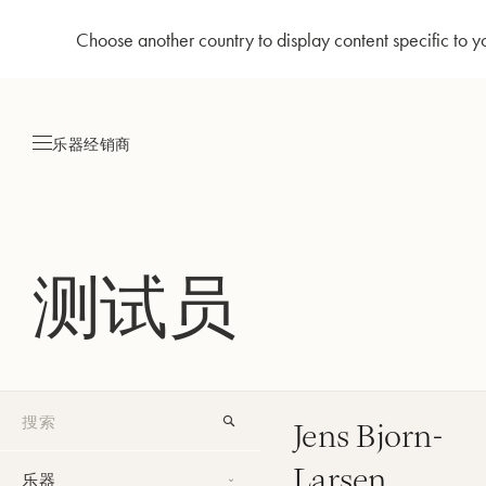
Choose another country to display content specific to y
跳
到
内
乐器
经销商
容
测试员
Jens Bjorn-
Larsen
乐器