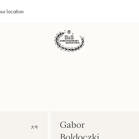
our location
Gabor
大号
Boldoczki