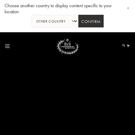
Choose another country to display content specific to your
location
CONFIRM
跳
到
我
内
容
Bb 小号3137 - 镀银