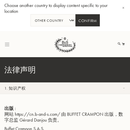
Choose another country to display content specific to your
location
CONFIRM
跳
到
我
内
容
法律声明
Bb 小号3137 - 镀银
1. 知识产权
出版
:
网站 https://cn.b-and-s.com/ 由 BUFFET CRAMPON 出版，数
字总监 Gérard Danjou 负责。
Buffet Crampon S.A.S.